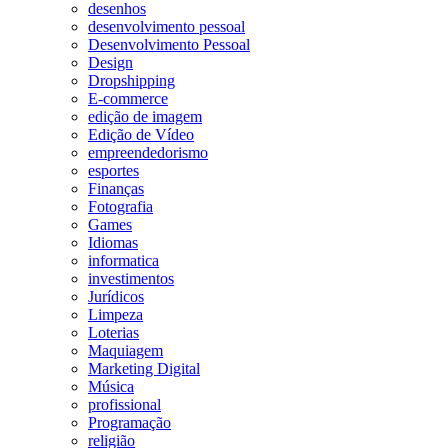
desenhos
desenvolvimento pessoal
Desenvolvimento Pessoal
Design
Dropshipping
E-commerce
edição de imagem
Edição de Vídeo
empreendedorismo
esportes
Finanças
Fotografia
Games
Idiomas
informatica
investimentos
Jurídicos
Limpeza
Loterias
Maquiagem
Marketing Digital
Música
profissional
Programação
religião