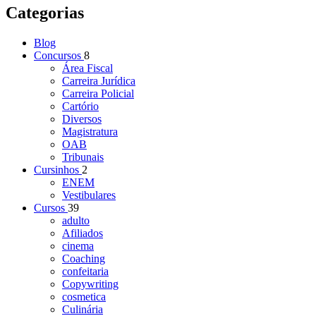
Categorias
Blog
Concursos
8
Área Fiscal
Carreira Jurídica
Carreira Policial
Cartório
Diversos
Magistratura
OAB
Tribunais
Cursinhos
2
ENEM
Vestibulares
Cursos
39
adulto
Afiliados
cinema
Coaching
confeitaria
Copywriting
cosmetica
Culinária